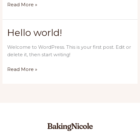
Diam
Read More »
aliquam
sapien
lorem
Hello world!
dapibus
in
Welcome to WordPress. This is your first post. Edit or
delete it, then start writing!
Hello
Read More »
world!