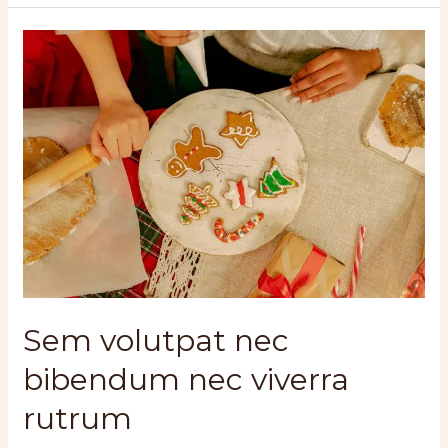
magna
in
Sem volutpat nec
bibendum nec viverra
rutrum