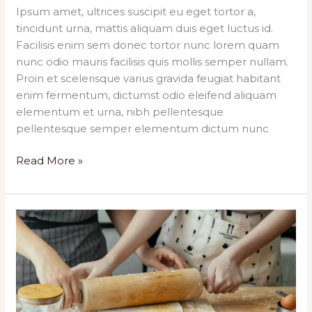
Ipsum amet, ultrices suscipit eu eget tortor a,
tincidunt urna, mattis aliquam duis eget luctus id.
Facilisis enim sem donec tortor nunc lorem quam
nunc odio mauris facilisis quis mollis semper nullam.
Proin et scelerisque varius gravida feugiat habitant
enim fermentum, dictumst odio eleifend aliquam
elementum et urna, nibh pellentesque
pellentesque semper elementum dictum nunc
Sem
Read More »
volutpat
nec
bibendum
nec
viverra
rutrum